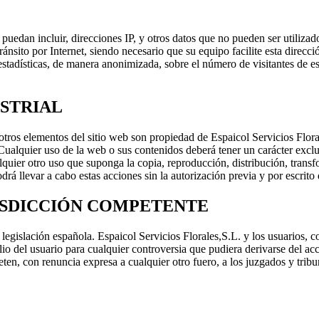
puedan incluir, direcciones IP, y otros datos que no pueden ser utilizado
tránsito por Internet, siendo necesario que su equipo facilite esta dire
ar estadísticas, de manera anonimizada, sobre el número de visitantes de 
USTRIAL
otros elementos del sitio web son propiedad de Espaicol Servicios Flor
.. Cualquier uso de la web o sus contenidos deberá tener un carácter excl
lquier otro uso que suponga la copia, reproducción, distribución, transf
rá llevar a cabo estas acciones sin la autorización previa y por escrito
RISDICCIÓN COMPETENTE
 legislación española. Espaicol Servicios Florales,S.L. y los usuarios, 
lio del usuario para cualquier controversia que pudiera derivarse del ac
eten, con renuncia expresa a cualquier otro fuero, a los juzgados y trib