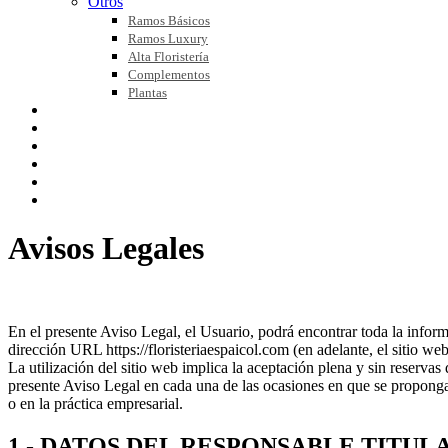
Otros
Ramos Básicos
Ramos Luxury
Alta Floristería
Complementos
Plantas
FLOR NATURAL
FLOR PRESERVADA
BLOG
NOSOTROS
CONTACTO
MI CUENTA
Avisos Legales
En el presente Aviso Legal, el Usuario, podrá encontrar toda la informa
dirección URL https://floristeriaespaicol.com (en adelante, el sitio we
La utilización del sitio web implica la aceptación plena y sin reservas
presente Aviso Legal en cada una de las ocasiones en que se proponga ut
o en la práctica empresarial.
1.- DATOS DEL RESPONSABLE TITULA