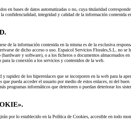
os en bases de datos automatizadas o no, cuya titularidad corresponde 
 la confidencialidad, integridad y calidad de la información contenida 
D.
se de la información contenida en la misma es de la exclusiva responsab
rivarse de dicho acceso o uso. Espaicol Servicios Florales,S.L. no se h
io (hardware y software), o a los ficheros o documentos almacenados e
o para la conexión a los servicios y contenidos de la web.
d y rapidez de los hiperenlaces que se incorporen en la web para la apert
 los que pueda acceder el usuario por medio de estos enlaces, ni del bue
emás programas informáticos que deterioren o puedan deteriorar los siste
OKIE».
irán por lo establecido en la Política de Cookies, accesible en todo mo