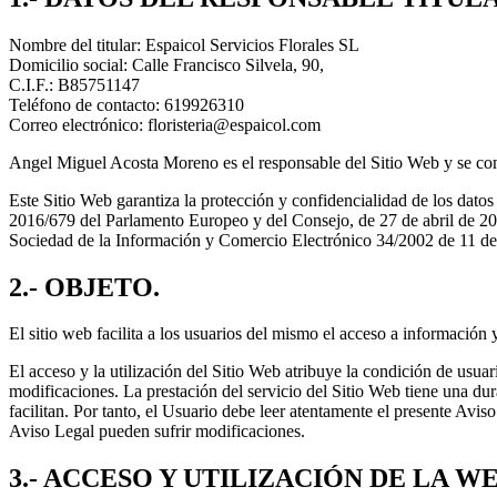
Nombre del titular: Espaicol Servicios Florales SL
Domicilio social: Calle Francisco Silvela, 90,
C.I.F.: B85751147
Teléfono de contacto: 619926310
Correo electrónico: floristeria@espaicol.com
Angel Miguel Acosta Moreno es el responsable del Sitio Web y se comp
Este Sitio Web garantiza la protección y confidencialidad de los dat
2016/679 del Parlamento Europeo y del Consejo, de 27 de abril de 201
Sociedad de la Información y Comercio Electrónico 34/2002 de 11 d
2.- OBJETO.
El sitio web facilita a los usuarios del mismo el acceso a información
El acceso y la utilización del Sitio Web atribuye la condición de usua
modificaciones. La prestación del servicio del Sitio Web tiene una du
facilitan. Por tanto, el Usuario debe leer atentamente el presente Avi
Aviso Legal pueden sufrir modificaciones.
3.- ACCESO Y UTILIZACIÓN DE LA WE