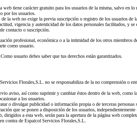
la web tiene carácter gratuito para los usuarios de la misma, salvo en lo r
o por los usuarios.
n de la web no exige la previa suscripción o registro de los usuarios de 
actitud, vigencia y autenticidad de los datos personales facilitados, y
de contacto o suscripción.
uación profesional, económica o a la intimidad de los otros miembros de 
rarte como usuario.
. Como usuario debes saber que tus derechos están garantizados.
ol Servicios Florales,S.L. no se responsabiliza de la no comprensión o en
evio aviso, así como suprimir y cambiar éstos dentro de la web, como la 
asionar a los usuarios.
tar o divulgar publicidad o información propia o de terceras personas si
mación que se ponen a disposición de los usuarios, independientemente de 
, dirigidos a esta web, serán para la apertura de la página web complet
s en contra de Espaicol Servicios Florales,S.L.