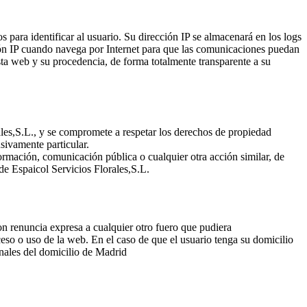
s para identificar al usuario. Su dirección IP se almacenará en los logs
cción IP cuando navega por Internet para que las comunicaciones puedan
esta web y su procedencia, de forma totalmente transparente a su
ales,S.L., y se compromete a respetar los derechos de propiedad
usivamente particular.
ormación, comunicación pública o cualquier otra acción similar, de
 de Espaicol Servicios Florales,S.L.
con renuncia expresa a cualquier otro fuero que pudiera
ceso o uso de la web. En el caso de que el usuario tenga su domicilio
unales del domicilio de Madrid