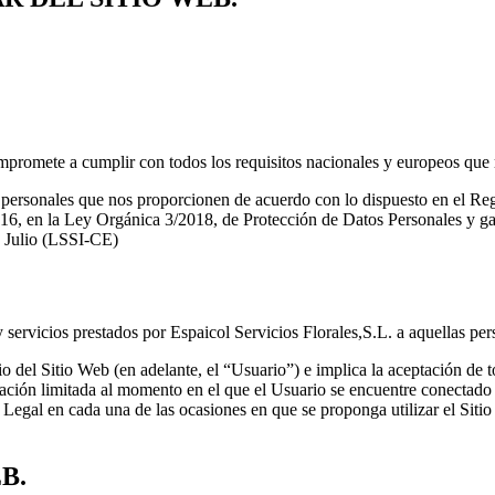
romete a cumplir con todos los requisitos nacionales y europeos que re
os personales que nos proporcionen de acuerdo con lo dispuesto en el 
6, en la Ley Orgánica 3/2018, de Protección de Datos Personales y gara
e Julio (LSSI-CE)
 y servicios prestados por Espaicol Servicios Florales,S.L. a aquellas p
rio del Sitio Web (en adelante, el “Usuario”) e implica la aceptación de 
ración limitada al momento en el que el Usuario se encuentre conectado 
so Legal en cada una de las ocasiones en que se proponga utilizar el Siti
B.