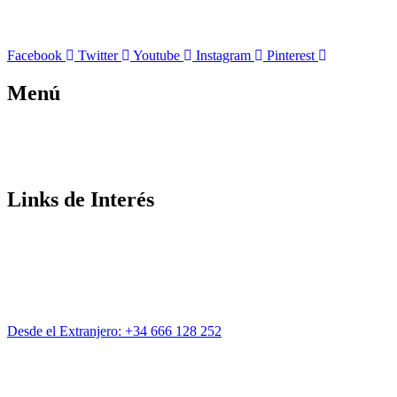
Facebook
Twitter
Youtube
Instagram
Pinterest
Menú
Inicio
Nosotros
Contactos
Links de Interés
Términos y Condiciones
Aviso Legal
Políticas de Privacidad
Políticas de Cookies
Protección de Datos
Desde el Extranjero: +34 666 128 252