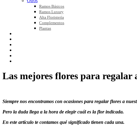
Otros
Ramos Básicos
Ramos Luxury
Alta Floristería
Complementos
Plantas
FLOR NATURAL
FLOR PRESERVADA
BLOG
NOSOTROS
CONTACTO
MI CUENTA
Las mejores flores para regalar 
Siempre nos encontramos con ocasiones para regalar flores a nuest
Pero la duda llega a la hora de elegir cuál es la flor indicada.
En este artículo te contamos qué significado tienen cada una.