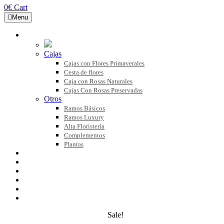
0
€
Cart
Menu
COLECCIONES
Cajas
Cajas con Flores Primaverales
Cesta de flores
Caja con Rosas Naturales
Cajas Con Rosas Preservadas
Otros
Ramos Básicos
Ramos Luxury
Alta Floristería
Complementos
Plantas
FLOR NATURAL
FLOR PRESERVADA
BLOG
NOSOTROS
CONTACTO
MI CUENTA
Sale!