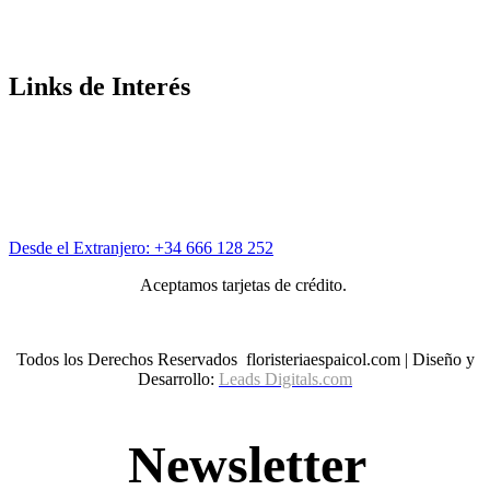
Inicio
Nosotros
Contactos
Links de Interés
Términos y Condiciones
Aviso Legal
Políticas de Privacidad
Políticas de Cookies
Protección de Datos
Desde el Extranjero: +34 666 128 252
Aceptamos tarjetas de crédito.
Todos los Derechos Reservados floristeriaespaicol.com | Diseño y
Desarrollo:
Leads Digitals.com
Newsletter