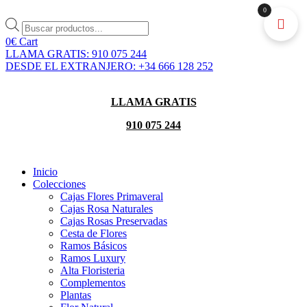
Ir
0
al
Búsqueda
contenido
de
0
€
Cart
productos
LLAMA GRATIS: 910 075 244
DESDE EL EXTRANJERO: +34 666 128 252
LLAMA GRATIS
910 075 244
Inicio
Colecciones
Cajas Flores Primaveral
Cajas Rosa Naturales
Cajas Rosas Preservadas
Cesta de Flores
Ramos Básicos
Ramos Luxury
Alta Floristeria
Complementos
Plantas