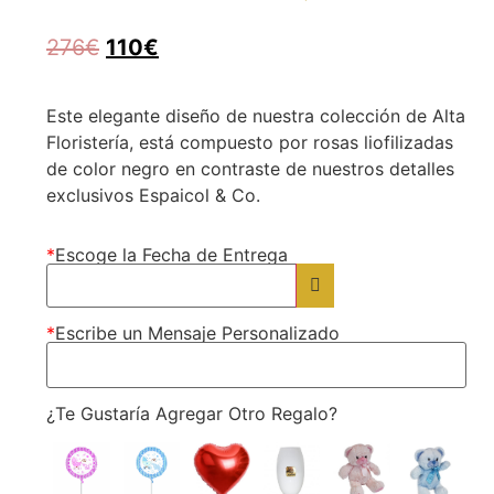
Rated
1
5.00
out of 5
276
€
110
€
based on
customer
rating
Este elegante diseño de nuestra colección de Alta
Floristería, está compuesto por rosas liofilizadas
de color negro en contraste de nuestros detalles
exclusivos Espaicol & Co.
*
Escoge la Fecha de Entrega
*
Escribe un Mensaje Personalizado
¿Te Gustaría Agregar Otro Regalo?