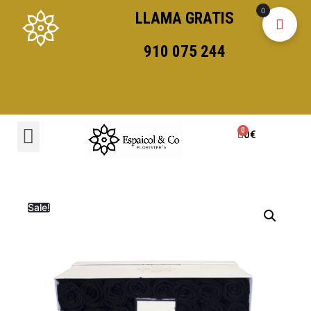
0
LLAMA GRATIS
910 075 244
0
€
Sale!