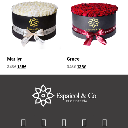
Marilyn
Grace
345
€
138
€
345
€
138
€