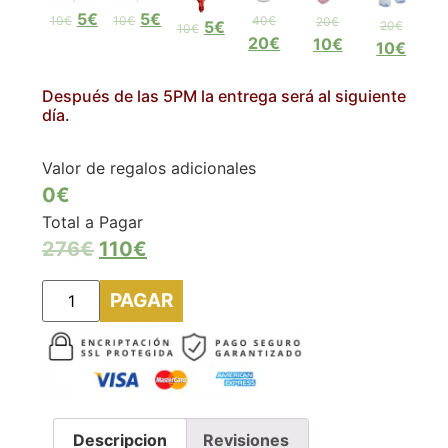
5€
5€
10€
10€
40€
20€
5€
20€
10€
20€
10€
10€
Después de las 5PM la entrega será al siguiente
día.
Valor de regalos adicionales
0€
Total a Pagar
276
€
110
€
PAGAR
Descripcion
Revisiones