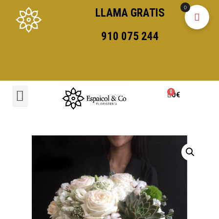
0
LLAMA GRATIS
910 075 244
0
€