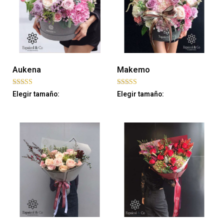
Aukena
Makemo
Rated
Rated
Elegir tamaño:
Elegir tamaño:
5.00
5.00
out of 5
out of 5