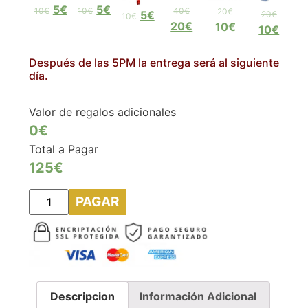
5€
5€
10€
10€
40€
20€
5€
20€
10€
20€
10€
10€
Después de las 5PM la entrega será al siguiente
día.
Valor de regalos adicionales
0€
Total a Pagar
125
€
PAGAR
Descripcion
Información Adicional