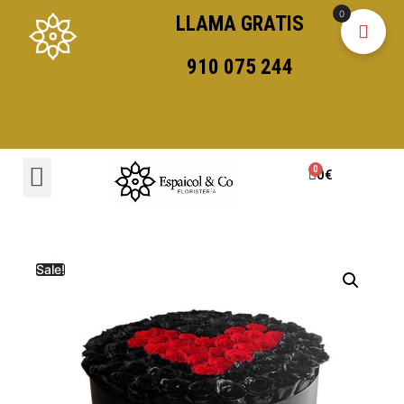
0
LLAMA GRATIS
910 075 244
0
€
Sale!