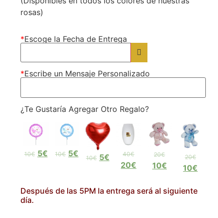
(Disponibles en todos los colores de nuestras
rosas)
*
Escoge la Fecha de Entrega
*
Escribe un Mensaje Personalizado
¿Te Gustaría Agregar Otro Regalo?
5€
5€
10€
10€
40€
20€
5€
20€
10€
20€
10€
10€
Después de las 5PM la entrega será al siguiente
día.