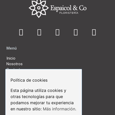
Menú
Inicio
Nosotros
Contactos
Política de cookies
Links de Interés
Esta página utiliza cookies y
Términos y Condiciones
otras tecnologías para que
Aviso Legal
podamos mejorar tu experiencia
Políticas de Privacidad
en nuestro sitio:
Más información.
Políticas de Cookies