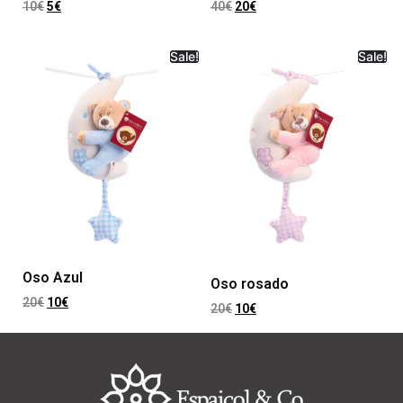
10
€
5
€
40
€
20
€
Sale!
Sale!
Oso Azul
Oso rosado
20
€
10
€
20
€
10
€