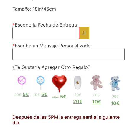
Tamaño: 18in/45cm
*
Escoge la Fecha de Entrega
*
Escribe un Mensaje Personalizado
¿Te Gustaría Agregar Otro Regalo?
5€
5€
10€
10€
40€
20€
5€
20€
10€
20€
10€
10€
Después de las 5PM la entrega será al siguiente
día.