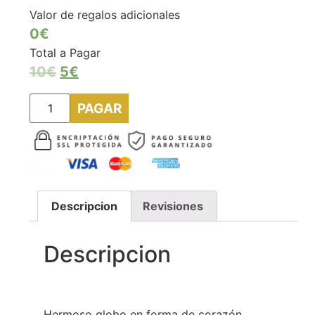
Valor de regalos adicionales
0€
Total a Pagar
10
€
5
€
PAGAR
Descripcion
Revisiones
Descripcion
Hermoso globo en forma de corazón