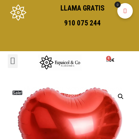
0
LLAMA GRATIS
910 075 244
0
€
Sale!