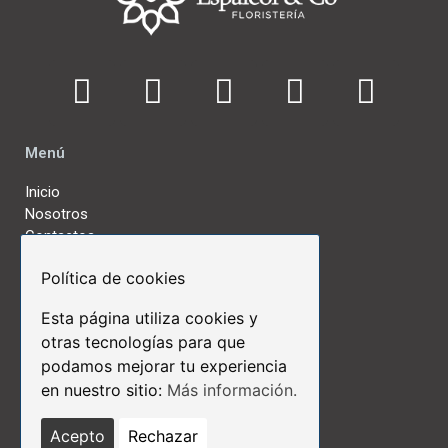
Menú
Inicio
Nosotros
Contactos
Política de cookies
Links de Interés
Esta página utiliza cookies y
Términos y Condiciones
otras tecnologías para que
Aviso Legal
podamos mejorar tu experiencia
Políticas de Privacidad
en nuestro sitio:
Más información.
Políticas de Cookies
Protección de Datos
Acepto
Rechazar