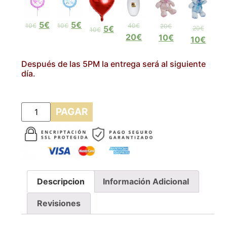
5€
5€
10€
10€
40€
20€
5€
20€
10€
20€
10€
10€
Después de las 5PM la entrega será al siguiente
día.
PAGAR
Descripcion
Información Adicional
Revisiones