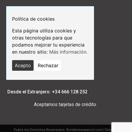
Inicio
Nosotros
Política de cookies
Contactos
Esta página utiliza cookies y
Links de Interés
otras tecnologías para que
podamos mejorar tu experiencia
Términos y Condiciones
en nuestro sitio:
Más información.
Aviso Legal
Políticas de Privacidad
Acepto
Rechazar
Políticas de Cookies
Protección de Datos
Desde el Extranjero: +34 666 128 252
Aceptamos tarjetas de crédito.
Todos los Derechos Reservados floristeriaespaicol.com | Diseño y