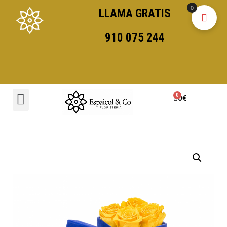
0
LLAMA GRATIS
910 075 244
0
€