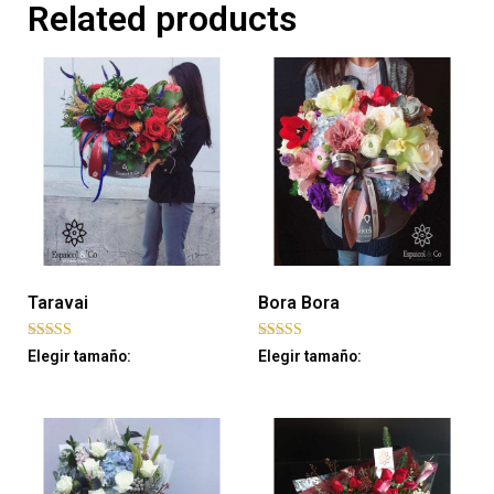
Related products
Taravai
Bora Bora
Rated
Rated
Elegir tamaño:
Elegir tamaño:
5.00
5.00
out of 5
out of 5