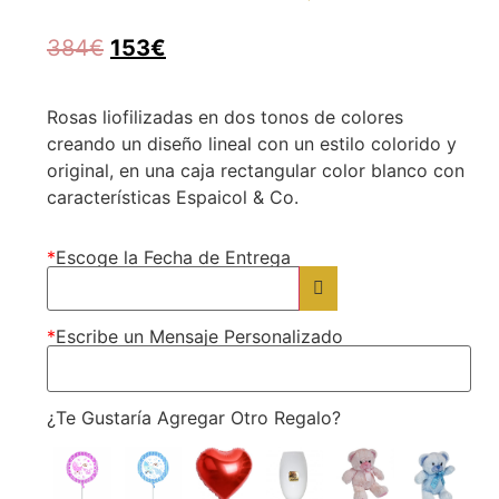
Rated
1
5.00
out of 5
384
€
153
€
based on
customer
rating
Rosas liofilizadas en dos tonos de colores
creando un diseño lineal con un estilo colorido y
original, en una caja rectangular color blanco con
características Espaicol & Co.
*
Escoge la Fecha de Entrega
*
Escribe un Mensaje Personalizado
¿Te Gustaría Agregar Otro Regalo?