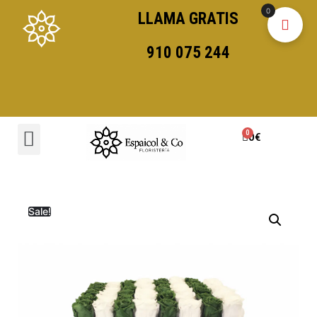
0
LLAMA GRATIS
910 075 244
0
€
Sale!