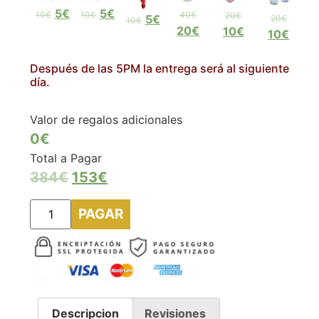
5€
5€
10€
10€
40€
20€
5€
20€
10€
20€
10€
10€
Después de las 5PM la entrega será al siguiente
día.
Valor de regalos adicionales
0€
Total a Pagar
384
€
153
€
PAGAR
Descripcion
Revisiones