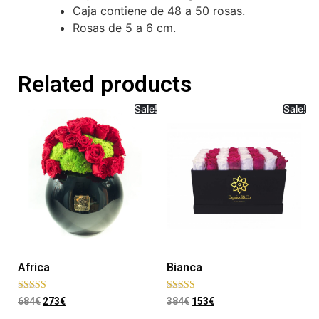
Caja contiene de 48 a 50 rosas.
Rosas de 5 a 6 cm.
Related products
Sale!
Sale!
Africa
Bianca
Rated
Rated
684
€
273
€
384
€
153
€
5.00
5.00
out of 5
out of 5