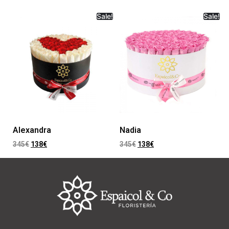
Sale!
Sale!
Alexandra
Nadia
345
€
138
€
345
€
138
€