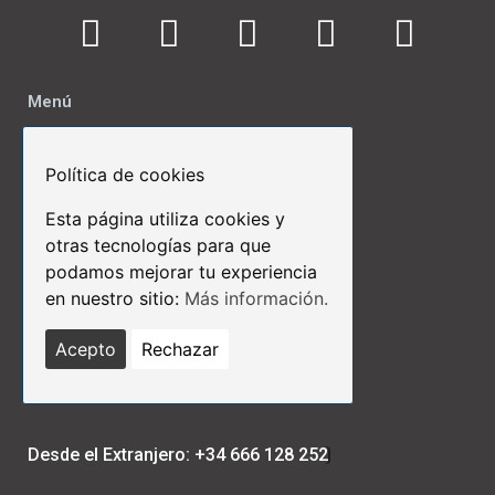
Menú
Inicio
Nosotros
Política de cookies
Contactos
Esta página utiliza cookies y
otras tecnologías para que
Links de Interés
podamos mejorar tu experiencia
Términos y Condiciones
en nuestro sitio:
Más información.
Aviso Legal
Políticas de Privacidad
Acepto
Rechazar
Políticas de Cookies
Protección de Datos
Desde el Extranjero: +34 666 128 252