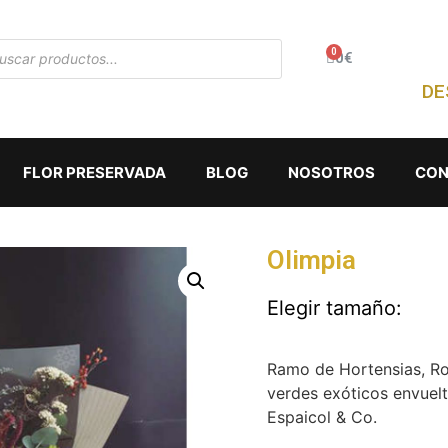
0
€
DE
FLOR PRESERVADA
BLOG
NOSOTROS
CON
Olimpia
Elegir tamaño:
Ramo de Hortensias, Ros
verdes exóticos envuelt
Espaicol & Co.