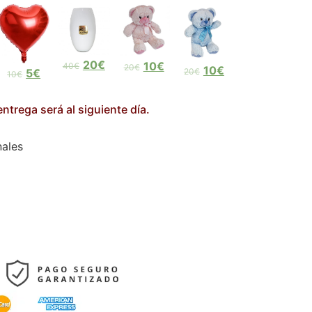
20€
10€
40€
20€
10€
5€
20€
10€
ntrega será al siguiente día.
nales