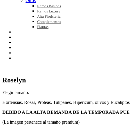
Otros
Ramos Básicos
Ramos Luxury
Alta Floristería
Complementos
Plantas
FLOR NATURAL
FLOR PRESERVADA
BLOG
NOSOTROS
CONTACTO
MI CUENTA
Roselyn
Elegir tamaño:
Hortensias, Rosas, Proteas, Tulipanes, Hipericum, olivos y Eucalipto
DEBIDO A LA ALTA DEMANDA DE LA TEMPORADA PUE
(La imagen pertenece al tamaño premium)