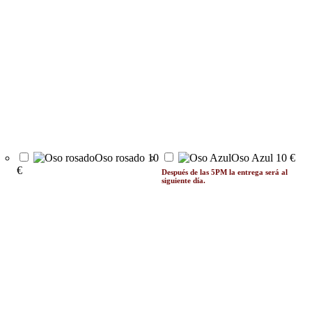
Oso rosado
10
Oso Azul
10 €
€
Después de las 5PM la entrega será al
siguiente día.