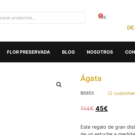
0
€
DE
FLOR PRESERVADA
BLOG
NOSOTROS
CON
Ágata
(
2
customer
Rated
1
5.00
out of 5
114
€
45
€
based on
customer
rating
Este regalo de gran dis
de un estuche a medida