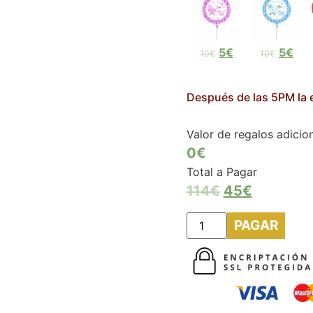
5€
5€
10€
10€
Después de las 5PM la e
Valor de regalos adicio
0€
Total a Pagar
114
€
45
€
PAGAR