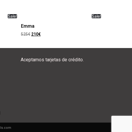
Sale!
Sale!
Emma
525
€
210
€
Aceptamos tarjetas de crédito.
als.com