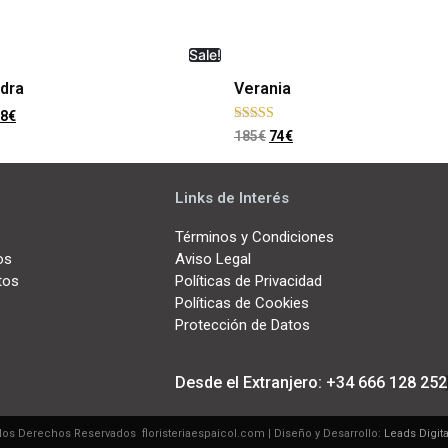
Sale!
dra
Verania
8
€
Rated
185
€
74
€
5.00
out of 5
Links de Interés
Términos y Condiciones
os
Aviso Legal
tos
Políticas de Privacidad
Políticas de Cookies
Protección de Datos
Desde el Extranjero: +34 666 128 252
los Derechos Reservados floristeriaespaicol.com | Diseño y Desarrollo:
Leads Digit