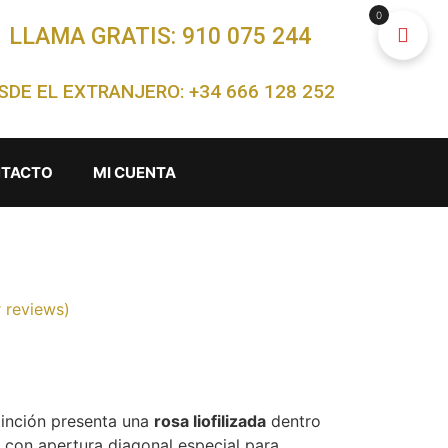
0
LLAMA GRATIS: 910 075 244
SDE EL EXTRANJERO: +34 666 128 252
TACTO
MI CUENTA
 reviews)
tinción presenta una
rosa liofilizada
dentro
 con apertura diagonal especial para