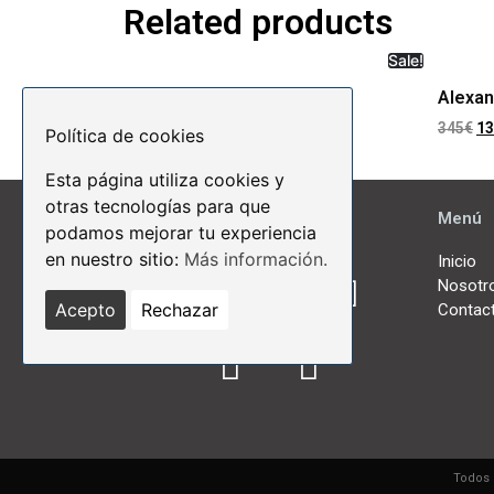
Related products
Sale!
Baffin
Alexan
345
€
13
Política de cookies
Rated
180
€
72
€
5.00
out of 5
Esta página utiliza cookies y
otras tecnologías para que
Menú
podamos mejorar tu experiencia
en nuestro sitio:
Más información.
Inicio
Nosotr
Acepto
Rechazar
Contac
Todos 