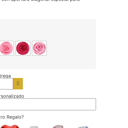
trega
rsonalizado
tro Regalo?