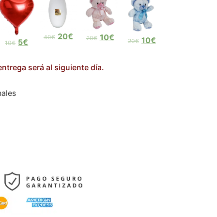
20€
10€
40€
20€
10€
5€
20€
10€
ntrega será al siguiente día.
nales