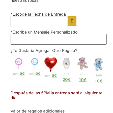
nuestras rosas)
*
Escoge la Fecha de Entrega
*
Escribe un Mensaje Personalizado
¿Te Gustaría Agregar Otro Regalo?
5€
5€
10€
10€
40€
20€
5€
20€
10€
20€
10€
10€
Después de las 5PM la entrega será al siguiente
día.
Valor de regalos adicionales