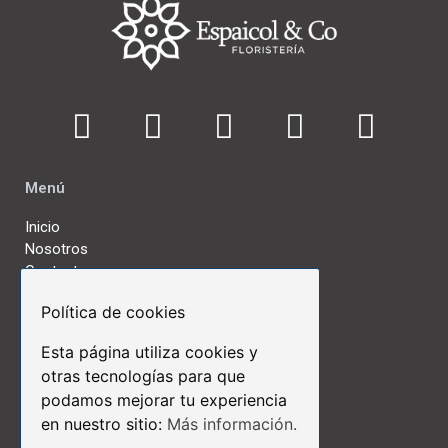
Menú
Inicio
Nosotros
Contactos
Política de cookies
Links de Interés
Esta página utiliza cookies y
Términos y Condiciones
otras tecnologías para que
Aviso Legal
podamos mejorar tu experiencia
Políticas de Privacidad
en nuestro sitio:
Más información.
Políticas de Cookies