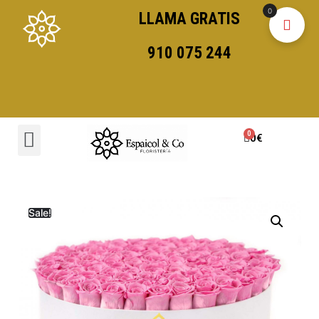
0
LLAMA GRATIS
910 075 244
0
€
Sale!