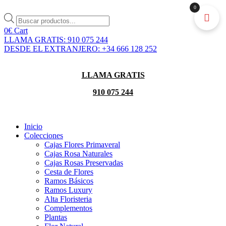
Ir
0
al
Búsqueda
contenido
de
0
€
Cart
productos
LLAMA GRATIS: 910 075 244
DESDE EL EXTRANJERO: +34 666 128 252
LLAMA GRATIS
910 075 244
Inicio
Colecciones
Cajas Flores Primaveral
Cajas Rosa Naturales
Cajas Rosas Preservadas
Cesta de Flores
Ramos Básicos
Ramos Luxury
Alta Floristeria
Complementos
Plantas