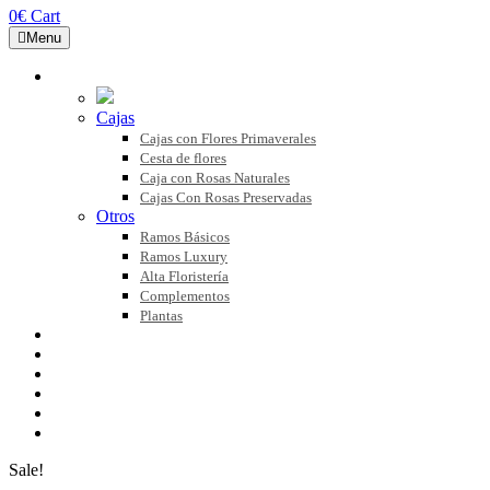
0
€
Cart
Menu
COLECCIONES
Cajas
Cajas con Flores Primaverales
Cesta de flores
Caja con Rosas Naturales
Cajas Con Rosas Preservadas
Otros
Ramos Básicos
Ramos Luxury
Alta Floristería
Complementos
Plantas
FLOR NATURAL
FLOR PRESERVADA
BLOG
NOSOTROS
CONTACTO
MI CUENTA
Sale!