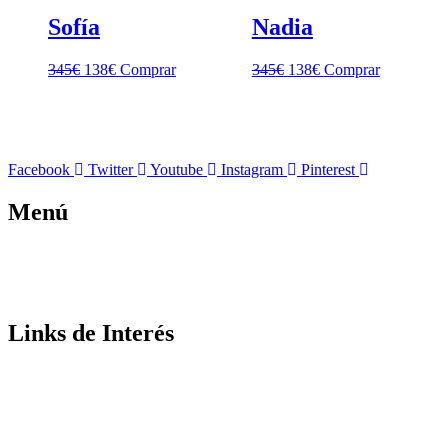
Sofía
Nadia
345
€
138
€
Comprar
345
€
138
€
Comprar
Facebook
Twitter
Youtube
Instagram
Pinterest
Menú
Inicio
Nosotros
Contactos
Links de Interés
Términos y Condiciones
Aviso Legal
Políticas de Privacidad
Políticas de Cookies
Protección de Datos